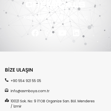
Kaliteyi Formüle Eden Güç
BIZE ULAŞIN
+90 554 921 55 05
info@asmboya.com.tr
10021 Sok. No: 9 İTOB Organize San. Böl. Menderes
/ İzmir