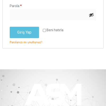
Parola
*
Beni hatırla
Giriş Yap
Parolanızı mı unuttunuz?