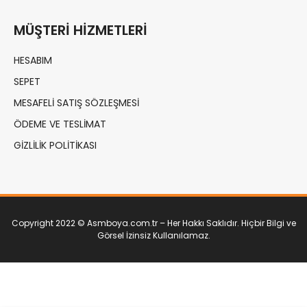
MÜŞTERI HIZMETLERI
HESABIM
SEPET
MESAFELI SATIŞ SÖZLEŞMESI
ÖDEME VE TESLIMAT
GIZLILIK POLITIKASI
Copyright 2022 © Asmboya.com.tr – Her Hakkı Saklıdır. Hiçbir Bilgi ve
Görsel İzinsiz Kullanılamaz.