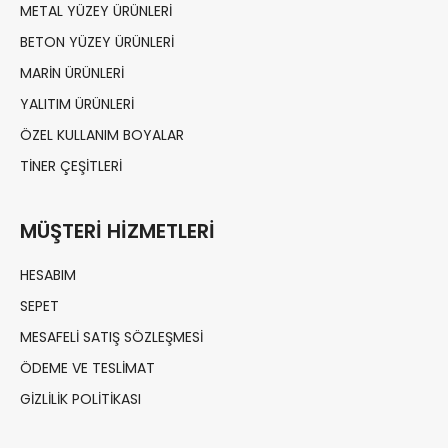
METAL YÜZEY ÜRÜNLERI
BETON YÜZEY ÜRÜNLERI
MARIN ÜRÜNLERI
YALITIM ÜRÜNLERI
ÖZEL KULLANIM BOYALAR
TINER ÇEŞITLERI
MÜŞTERI HIZMETLERI
HESABIM
SEPET
MESAFELI SATIŞ SÖZLEŞMESI
ÖDEME VE TESLIMAT
GIZLILIK POLITIKASI