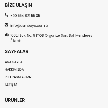
BIZE ULAŞIN
+90 554 921 55 05
info@asmboya.com.tr
10021 Sok. No: 9 İTOB Organize San. Böl. Menderes
/ İzmir
SAYFALAR
ANA SAYFA
HAKKIMIZDA
REFERANSLARIMIZ
İLETIŞIM
ÜRÜNLER