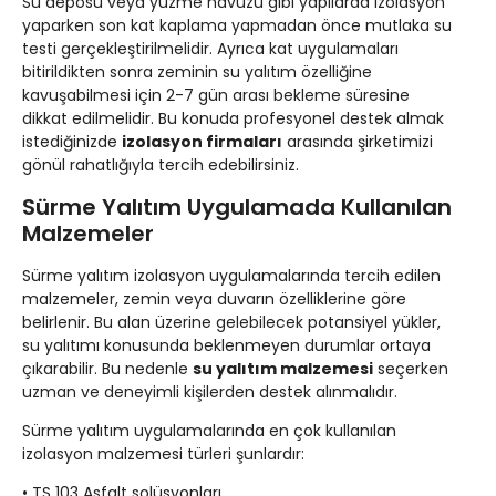
Su deposu veya yüzme havuzu gibi yapılarda izolasyon
yaparken son kat kaplama yapmadan önce mutlaka su
testi gerçekleştirilmelidir. Ayrıca kat uygulamaları
bitirildikten sonra zeminin su yalıtım özelliğine
kavuşabilmesi için 2-7 gün arası bekleme süresine
dikkat edilmelidir. Bu konuda profesyonel destek almak
istediğinizde
izolasyon firmaları
arasında şirketimizi
gönül rahatlığıyla tercih edebilirsiniz.
Sürme Yalıtım Uygulamada Kullanılan
Malzemeler
Sürme yalıtım izolasyon uygulamalarında tercih edilen
malzemeler, zemin veya duvarın özelliklerine göre
belirlenir. Bu alan üzerine gelebilecek potansiyel yükler,
su yalıtımı konusunda beklenmeyen durumlar ortaya
çıkarabilir. Bu nedenle
su yalıtım malzemesi
seçerken
uzman ve deneyimli kişilerden destek alınmalıdır.
Sürme yalıtım uygulamalarında en çok kullanılan
izolasyon malzemesi türleri şunlardır:
• TS 103 Asfalt solüsyonları