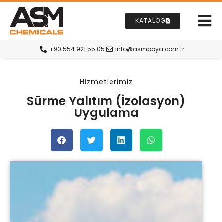
KATALOG
+90 554 921 55 05
info@asmboya.com.tr
Hizmetlerimiz
Sürme Yalıtım (İzolasyon)
Uygulama