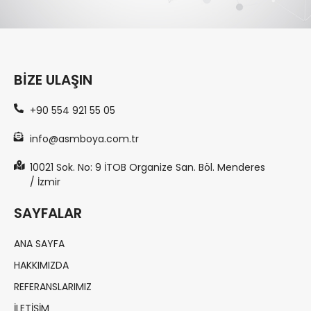
BIZE ULAŞIN
+90 554 921 55 05
info@asmboya.com.tr
10021 Sok. No: 9 İTOB Organize San. Böl. Menderes
/ İzmir
SAYFALAR
ANA SAYFA
HAKKIMIZDA
REFERANSLARIMIZ
İLETIŞIM