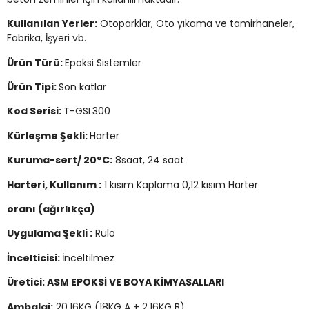
Kullanılan Yerler:
Otoparklar, Oto yıkama ve tamirhaneler,
Fabrika, İşyeri vb.
Ürün Türü:
Epoksi Sistemler
Ürün Tipi:
Son katlar
Kod Serisi:
T-GSL300
Kürleşme Şekli:
Harter
Kuruma-sert/
20°C:
8saat, 24 saat
Harteri, Kullanım :
1 kısım Kaplama 0,12 kısım Harter
oranı (ağırlıkça)
Uygulama Şekli :
Rulo
İncelticisi:
İnceltilmez
Üretici: ASM EPOKSİ VE BOYA KİMYASALLARI
Ambalaj:
20,16KG (18KG A + 2,16KG B)